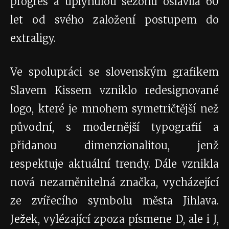
progres a uplynulou sezonu oslavila 60
let od svého založení postupem do
extraligy.
Ve spolupráci se slovenským grafikem
Slavem Kissem vzniklo redesignované
logo, které je mnohem symetričtější než
původní, s modernější typografií a
přidanou dimenzionalitou, jenž
respektuje aktuální trendy. Dále vznikla
nová nezaměnitelná značka, vycházející
ze zvířecího symbolu města Jihlava.
Ježek, vylézající zpoza písmene D, ale i J,